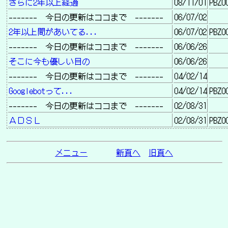
さらに2年以上経過                       
08/11/01
PBZ0
-------　今日の更新はココまで　-------  
06/07/02
2年以上間があいてる...                  
06/07/02
PBZ0
-------　今日の更新はココまで　-------  
06/06/26
そこに今も優しい目の                    
06/06/26
-------　今日の更新はココまで　-------  
04/02/14
Googlebotって...                        
04/02/14
PBZ0
-------　今日の更新はココまで　-------  
02/08/31
ＡＤＳＬ                                
02/08/31
PBZ0
メニュー
新頁へ
旧頁へ