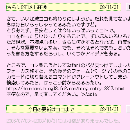
さらに2年以上経過                       
08/11/01 
 
さて、いい加減ココも終わりにしようか。だれも見てないよ
ちは毎日いらっしゃってるみたいですけど。

とりあえず、目安としては今年いっぱいってコトで。

ココを作ったりいじったりすることで、ずいぶんいろいろと
ただ現状、不満点も多い。さらに何かするとなれば、再実装
、そんな需要ないよなぁ。でも、それはそれでおもしろいだ
った書き方をするだろうし、いくつかアイデアもある。

ところで、コレ書こうとしてSafariのバグ見つけてしまったよ。
フォーカス移すと、その後そのフォーム(ページ？)の他の
力モードに切り替えるコマンドがグレーアウトしてしまう...
http://doubleko.blog18.fc2.com/blog-entry-3817.html
－－－－－－－－－－－－－－－－－－－－－－－－－－
-------　今日の更新はココまで　-------  08/11/01 
2006/07/03～2008/10/31には投稿がありませんでした。
－－－－－－－－－－－－－－－－－－－－－－－－－－