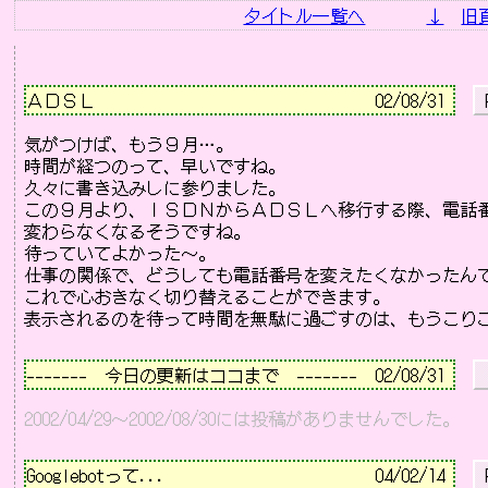
タイトル一覧へ
↓
旧
－－－－－－－－－－－－－－－－－－－－－－－－－－
ＡＤＳＬ                                
02/08/31 
 
気がつけば、もう９月…。

時間が経つのって、早いですね。

久々に書き込みしに参りました。

この９月より、ＩＳＤＮからＡＤＳＬへ移行する際、電話番
変わらなくなるそうですね。

待っていてよかった～。

仕事の関係で、どうしても電話番号を変えたくなかったんで
これで心おきなく切り替えることができます。

－－－－－－－－－－－－－－－－－－－－－－－－－－
-------　今日の更新はココまで　-------  02/08/31 
2002/04/29～2002/08/30には投稿がありませんでした。
－－－－－－－－－－－－－－－－－－－－－－－－－－
Googlebotって...                        
04/02/14 
 