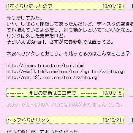
1年くらい経ったので                     
10/01/18 
 
元に戻してみた。

いや、しばらく閉鎖してあったんだけど、ディスクの空き容
ても増えているようだし、別に動かしといてもいいかなと。
リンクは外したままだけど。

そういえばSafari、さすがに最新版では直ってる。

本家へリンクしておこう。今残ってるのはこんなところ？

http://zhome.tripod.com/tsnl.html
http://www11.tok2.com/home/tsnl/cgi-bin/zzzbbs.cgi
http://sss.s81.xrea.com/tsnl/zzzbbs.cgi
－－－－－－－－－－－－－－－－－－－－－－－－－－
-------　今日の更新はココまで　-------  10/01/18 
2008/11/02～2010/01/17には投稿がありませんでした。
－－－－－－－－－－－－－－－－－－－－－－－－－－
トップからのリンク                      
10/10/21 
 