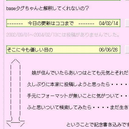
－－－－－－－－－－－－－－－－－－－－－－－－－－
-------　今日の更新はココまで　-------  04/02/14 
2002/09/01～2004/02/13には投稿がありませんでした。
－－－－－－－－－－－－－－－－－－－－－－－－－－
そこに今も優しい目の                    
06/06/26 
 
  ／＼

 ｜  ｜

 ｜  ｜　　娘が住んでいたらあいつはとても元気とそれだ
 ｜  ｜

 ｜  ｜　久しぶりに本家に投稿しようと思ったら・・・・

 ｜  ｜

 ｜  ｜　手元にフォーマットが無いことに気がついて・・・
 ｜  ｜

 ｜  ｜　ふと思いついて検索してみたら・・・・まだ生き
 ｜  ｜

＿)  (＿

＼￣￣／　　　　　　　　　ということで記念書き込みです